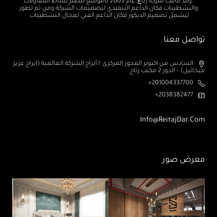
.وقد قامت شركة رتاچ عام 2003 بالتوسع لتضم نشاط المقاولات
والتشطيبات فكان الداعم التنفيذي لتصميمات الشركة ومن ثم تطور
ليشمل تصميم الديكور فكان الداعم الفني لمجال التشطيبات
تواصل معنا
السادس من اكتوبر المحور المركزى ٢ أبراج الشركة العالمية (ابراج عزيز
ميخائيل) – الدور 2 مكتب رتاج
201004337700+
2038382477+
Info@ReitajDar.com
معرض صور