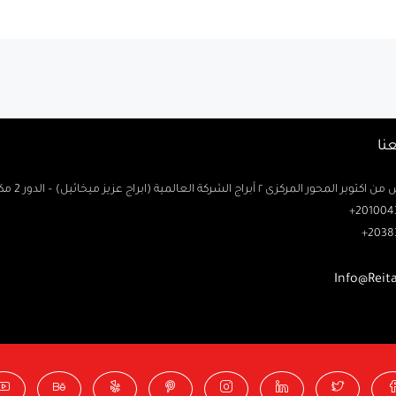
نا
حور المركزى ٢ أبراج الشركة العالمية (ابراج عزيز ميخائيل) – الدور 2 مكتب رتاج
2010043
2038
Info@Reit