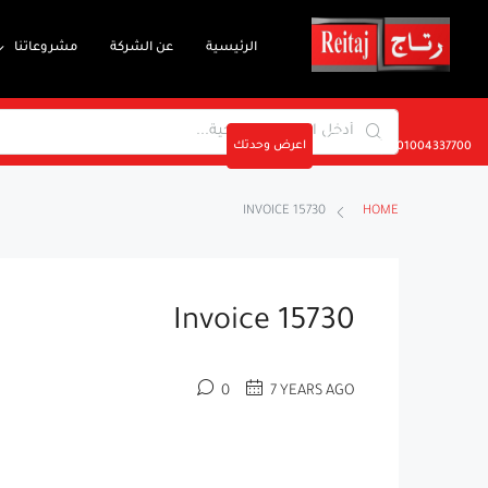
الرئيسية
عن الشركة
مشروعاتنا
اعرض وحدتك
01004337700
INVOICE 15730
HOME
Invoice 15730
0
7 YEARS AGO