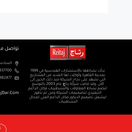
تواصل مع
السادس من اكتوبر الم
37700+
بدأت نشاطها بالأستشارات الهندسية في 1999
بمدينة القاهرة وأوكلت لها العديد من المشاريع
382477+
التي تشهد على نجاح الشركة منذ ذلك الحين إلى
الآن .وقد قامت شركة رتاچ عام 2003 بالتوسع
لتضم نشاط المقاولات والتشطيبات فكان الداعم
التنفيذي لتصميمات الشركة ومن ثم تطور
ajDar.com
ليشمل تصميم الديكور فكان الداعم الفني لمجال
التشطيبات