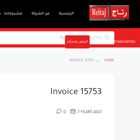
الرئيسية
عن الشركة
مشروعاتنا
اعرض وحدتك
01004337700
INVOICE 15753
HOME
Invoice 15753
0
7 YEARS AGO