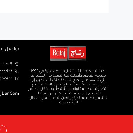
تواصل مع
السادس من اكتوبر الم
37700+
بدأت نشاطها بالأستشارات الهندسية في 1999
بمدينة القاهرة وأوكلت لها العديد من المشاريع
382477+
التي تشهد على نجاح الشركة منذ ذلك الحين إلى
الآن .وقد قامت شركة رتاچ عام 2003 بالتوسع
لتضم نشاط المقاولات والتشطيبات فكان الداعم
التنفيذي لتصميمات الشركة ومن ثم تطور
ajDar.com
ليشمل تصميم الديكور فكان الداعم الفني لمجال
التشطيبات