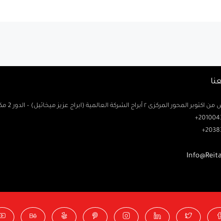
نا
حور المركزى ٢ أبراج الشركة العالمية (ابراج عزيز ميخائيل) – الدور 2 مكتب رتاج
2010043
2038
Info@Reit