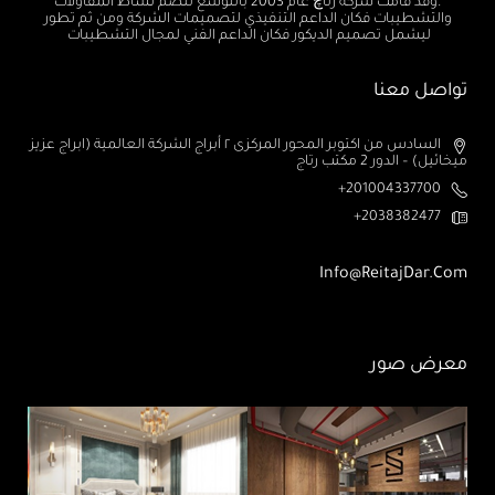
.وقد قامت شركة رتاچ عام 2003 بالتوسع لتضم نشاط المقاولات
والتشطيبات فكان الداعم التنفيذي لتصميمات الشركة ومن ثم تطور
ليشمل تصميم الديكور فكان الداعم الفني لمجال التشطيبات
تواصل معنا
السادس من اكتوبر المحور المركزى ٢ أبراج الشركة العالمية (ابراج عزيز
ميخائيل) – الدور 2 مكتب رتاج
201004337700+
2038382477+
Info@ReitajDar.com
معرض صور