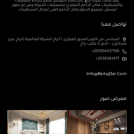
.وقد قامت شركة رتاچ عام 2003 بالتوسع لتضم نشاط المقاولات
والتشطيبات فكان الداعم التنفيذي لتصميمات الشركة ومن ثم تطور
ليشمل تصميم الديكور فكان الداعم الفني لمجال التشطيبات
تواصل معنا
السادس من اكتوبر المحور المركزى ٢ أبراج الشركة العالمية (ابراج عزيز
ميخائيل) – الدور 2 مكتب رتاج
201004337700+
2038382477+
Info@ReitajDar.com
معرض صور