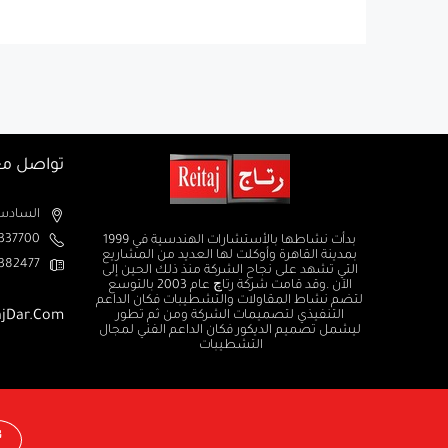
تواصل مع
السادس من اكتوبر الم
37700+
بدأت نشاطها بالأستشارات الهندسية في 1999
بمدينة القاهرة وأوكلت لها العديد من المشاريع
382477+
التي تشهد على نجاح الشركة منذ ذلك الحين إلى
الآن .وقد قامت شركة رتاچ عام 2003 بالتوسع
لتضم نشاط المقاولات والتشطيبات فكان الداعم
التنفيذي لتصميمات الشركة ومن ثم تطور
ajDar.com
ليشمل تصميم الديكور فكان الداعم الفني لمجال
التشطيبات