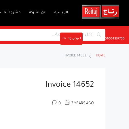
الرئيسية
عن الشركة
مشروعاتنا
اعرض وحدتك
01004337700
INVOICE 14652
HOME
Invoice 14652
0
7 YEARS AGO