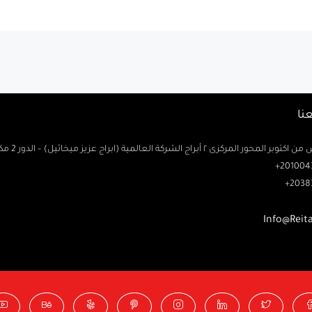
نا
حور المركزى ٢ أبراج الشركة العالمية (ابراج عزيز ميخائيل) – الدور 2 مكتب رتاج
2010043
2038
Info@Reit