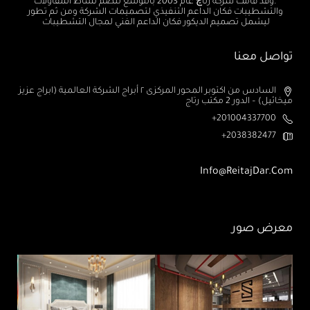
.وقد قامت شركة رتاچ عام 2003 بالتوسع لتضم نشاط المقاولات
والتشطيبات فكان الداعم التنفيذي لتصميمات الشركة ومن ثم تطور
ليشمل تصميم الديكور فكان الداعم الفني لمجال التشطيبات
تواصل معنا
السادس من اكتوبر المحور المركزى ٢ أبراج الشركة العالمية (ابراج عزيز
ميخائيل) – الدور 2 مكتب رتاج
201004337700+
2038382477+
Info@ReitajDar.com
معرض صور