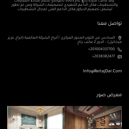
.وقد قامت شركة رتاچ عام 2003 بالتوسع لتضم نشاط المقاولات
والتشطيبات فكان الداعم التنفيذي لتصميمات الشركة ومن ثم تطور
ليشمل تصميم الديكور فكان الداعم الفني لمجال التشطيبات
تواصل معنا
السادس من اكتوبر المحور المركزى ٢ أبراج الشركة العالمية (ابراج عزيز
ميخائيل) – الدور 2 مكتب رتاج
201004337700+
2038382477+
Info@ReitajDar.com
معرض صور