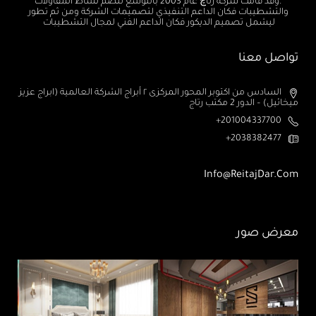
.وقد قامت شركة رتاچ عام 2003 بالتوسع لتضم نشاط المقاولات
والتشطيبات فكان الداعم التنفيذي لتصميمات الشركة ومن ثم تطور
ليشمل تصميم الديكور فكان الداعم الفني لمجال التشطيبات
تواصل معنا
السادس من اكتوبر المحور المركزى ٢ أبراج الشركة العالمية (ابراج عزيز
ميخائيل) – الدور 2 مكتب رتاج
201004337700+
2038382477+
Info@ReitajDar.com
معرض صور