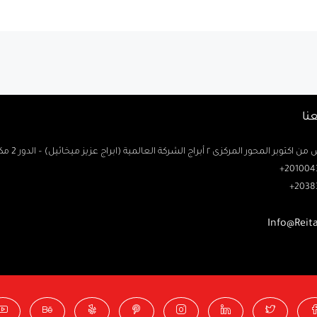
نا
حور المركزى ٢ أبراج الشركة العالمية (ابراج عزيز ميخائيل) – الدور 2 مكتب رتاج
2010043
2038
Info@Reit