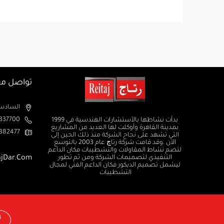
تواصل مع
السادس من اكتوبر الم
37700+
بدأت نشاطها بالأستشارات الهندسية في 1999
بمدينة القاهرة وأوكلت لها العديد من المشاريع
382477+
التي تشهد على نجاح الشركة منذ ذلك الحين إلى
الآن .وقد قامت شركة رتاچ عام 2003 بالتوسع
لتضم نشاط المقاولات والتشطيبات فكان الداعم
التنفيذي لتصميمات الشركة ومن ثم تطور
ajDar.com
ليشمل تصميم الديكور فكان الداعم الفني لمجال
التشطيبات