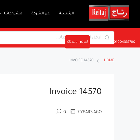
الرئيسية
عن الشركة
مشروعاتنا
اعرض وحدتك
01004337700
INVOICE 14570
HOME
Invoice 14570
0
7 YEARS AGO