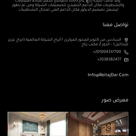
.وقد قامت شركة رتاچ عام 2003 بالتوسع لتضم نشاط المقاولات
والتشطيبات فكان الداعم التنفيذي لتصميمات الشركة ومن ثم تطور
ليشمل تصميم الديكور فكان الداعم الفني لمجال التشطيبات
تواصل معنا
السادس من اكتوبر المحور المركزى ٢ أبراج الشركة العالمية (ابراج عزيز
ميخائيل) – الدور 2 مكتب رتاج
201004337700+
2038382477+
Info@ReitajDar.com
معرض صور