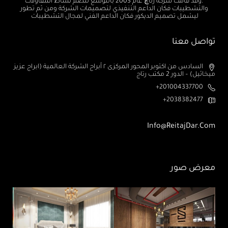
.وقد قامت شركة رتاچ عام 2003 بالتوسع لتضم نشاط المقاولات
والتشطيبات فكان الداعم التنفيذي لتصميمات الشركة ومن ثم تطور
ليشمل تصميم الديكور فكان الداعم الفني لمجال التشطيبات
تواصل معنا
السادس من اكتوبر المحور المركزى ٢ أبراج الشركة العالمية (ابراج عزيز
ميخائيل) – الدور 2 مكتب رتاج
201004337700+
2038382477+
Info@ReitajDar.com
معرض صور