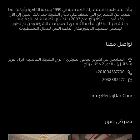
بدأت نشاطها بالأستشارات الهندسية في 1999 بمدينة القاهرة وأوكلت لها
العديد من المشاريع التي تشهد على نجاح الشركة منذ ذلك الحين إلى الآن
.وقد قامت شركة رتاچ عام 2003 بالتوسع لتضم نشاط المقاولات
والتشطيبات فكان الداعم التنفيذي لتصميمات الشركة ومن ثم تطور
ليشمل تصميم الديكور فكان الداعم الفني لمجال التشطيبات
تواصل معنا
السادس من اكتوبر المحور المركزى ٢ أبراج الشركة العالمية (ابراج عزيز
ميخائيل) – الدور 2 مكتب رتاج
201004337700+
2038382477+
Info@ReitajDar.com
معرض صور