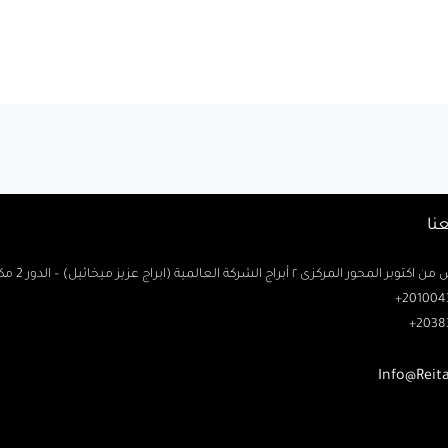
نا
حور المركزى ٢ أبراج الشركة العالمية (ابراج عزيز ميخائيل) – الدور 2 مكتب رتاج
2010043
2038
Info@Reit