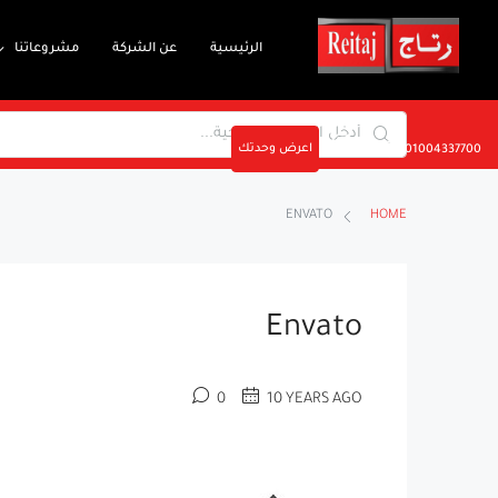
الرئيسية
عن الشركة
مشروعاتنا
اعرض وحدتك
01004337700
ENVATO
HOME
Envato
0
10 YEARS AGO