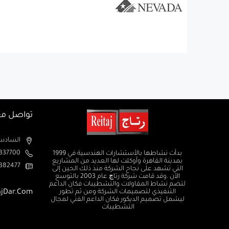
تواصل مع
السادس من اكتوبر الم
37700+
بدأت نشاطها بالأستشارات الهندسية في 1999
بمدينة القاهرة وأوكلت لها العديد من المشاريع
382477+
التي تشهد على نجاح الشركة منذ ذلك الحين إلى
الآن .وقد قامت شركة رتاچ عام 2003 بالتوسع
لتضم نشاط المقاولات والتشطيبات فكان الداعم
التنفيذي لتصميمات الشركة ومن ثم تطور
ajDar.com
ليشمل تصميم الديكور فكان الداعم الفني لمجال
التشطيبات