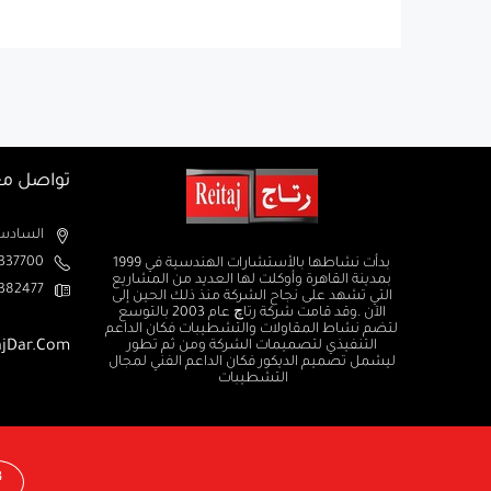
تواصل مع
السادس من اكتوبر الم
37700+
بدأت نشاطها بالأستشارات الهندسية في 1999
بمدينة القاهرة وأوكلت لها العديد من المشاريع
382477+
التي تشهد على نجاح الشركة منذ ذلك الحين إلى
الآن .وقد قامت شركة رتاچ عام 2003 بالتوسع
لتضم نشاط المقاولات والتشطيبات فكان الداعم
التنفيذي لتصميمات الشركة ومن ثم تطور
ajDar.com
ليشمل تصميم الديكور فكان الداعم الفني لمجال
التشطيبات