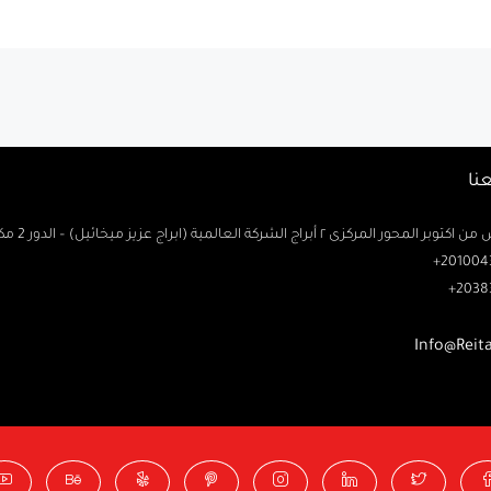
نا
حور المركزى ٢ أبراج الشركة العالمية (ابراج عزيز ميخائيل) – الدور 2 مكتب رتاج
2010043
2038
Info@Reit