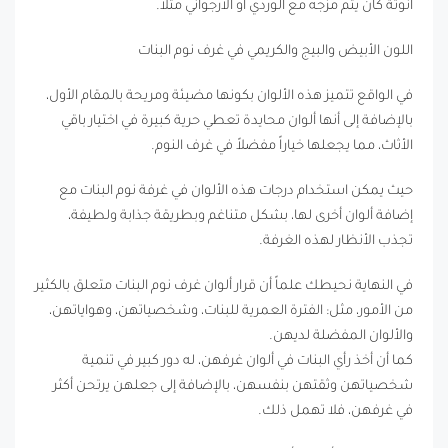
أنوثة كأن يتم مزجه مع الوردي أو الأرجواني مثلاً.
اللون الأبيض والبيج والكريمي في غرف نوم البنات
في الواقع تتميز هذه الألوان بكونها مضيئة ومريحة بالمقام الأول،
بالإضافة إلى أنها ألوان محايدة تعطي حرية كبيرة في اختيار باقي
الأثاث، مما يجعلها خياراً مفضلاً في غرف النوم.
حيث يمكن استخدام درجات هذه الألوان في غرفة نوم البنات مع
إضافة ألوان أخرى لها، بشكل متناغم وبطريقة جذابة ولطيفة،
تجذب الأنظار لهذه الغرفة.
في النهاية نحيطك علماً أن قرار ألوان غرف نوم البنات متعلق بالكثير
من الأمور، مثل: الفترة العمرية للبنات، وشخصياتهن، وهواياتهن،
والألوان المفضلة لديهن.
كما أن أخذ رأي البنات في ألوان غرفهن، له دور كبير في تنمية
شخصياتهن وثقتهن بنفسهن، بالإضافة إلى جعلهن يرتحن أكثر
في غرفهن، فلا تهمل ذلك.