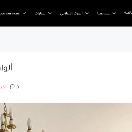
ئعة
عروضنا
المركز الإعلامي
عقارات
our services
ألوا
0
أخب