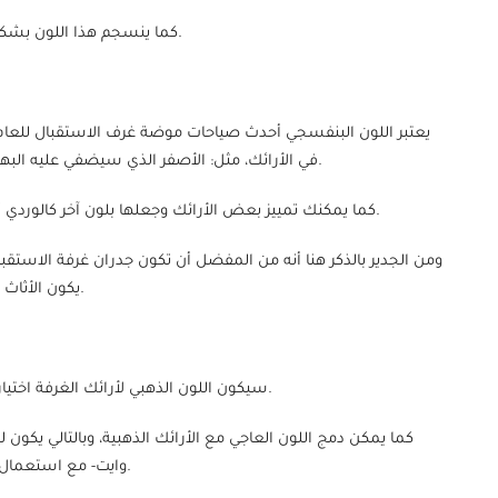
كما ينسجم هذا اللون بشكل جميل مع الطلاء والأرضيات مهما اختلفت ألوانهما.
يعتبر اللون البنفسجي أحدث صياحات موضة غرف الاستقبال للعام 
في الأرائك، مثل: الأصفر الذي سيضفي عليه البهجة أو الأزرق الذي سيعطيه شعوراً إضافياً من الراحة.
كما يمكنك تمييز بعض الأرائك وجعلها بلون آخر كالوردي أو الأبيض لإضفاء نوع من التميّز على اللون البنفسجي.
يكون الأثاث الخشبي فاتح اللون كاللون البيج أو الكريمي أو الأبيض.
سيكون اللون الذهبي لأرائك الغرفة اختيارك الرائع إذا كنت تبحث عن منظر فخم وفاخر لغرفتك.
كما يمكن دمج اللون العاجي مع الأرائك الذهبية، وبالتالي يكون
وايت- مع استعمال أثاث خشبي باللون البني الفاتح المموج باللون الذهبي.