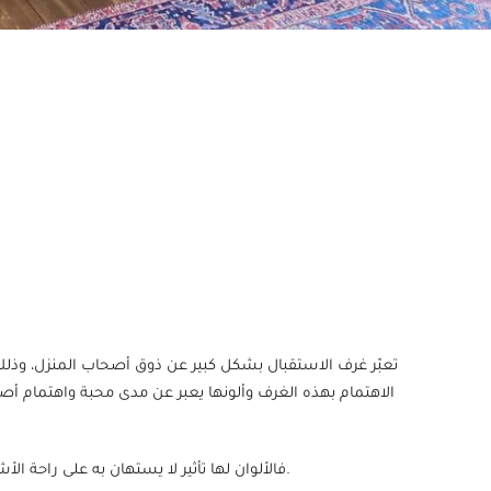
تعبّر غرف الاستقبال بشكل كبير عن ذوق أصحاب المنزل، وذلك 
الاهتمام بهذه الغرف وألونها يعبر عن مدى محبة واهتمام أصحاب 
فالألوان لها تأثير لا يستهان به على راحة الأشخاص وشعورهم، وكذلك يؤثر ترتيب المنزل وديكوراته.