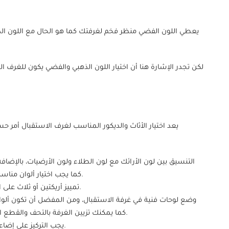
يعطي اللون الفضي منظر فخم لغرفتك كما هو الحال مع اللون الذه
لكن تجدر الإشارة هنا أن اختيار اللون الذهبي والفضي يكون للغر
يعد اختيار الأثاث والديكور المناسب لغرف الاستقبال أمر ح
التنسيق بين لون الأرائك مع لون الطلاء ولون الأرضيات، بالإضافة إ
كما يجب اختيار ألوان مناسبة للحصيرة -السجادة- في الغرفة بحال وجودها.
تمييز أريكتين أو ثلاث على الأكثر بلون مختلف ومميز عن باقي ألوان الأرائك.
وضع لوحات فنية في غرفة الاستقبال، ومن المفضل أن تكون ألوان 
كما يمكنك تزيين الغرفة بالتحف والقطع الأثرية-الأنتيكات- ولاسيما إذا كنت تحب اقتناءها.
يجب التركيز على إضاءة غرفة الاستقبال، وجعلها أكثر من بقية الغرف.