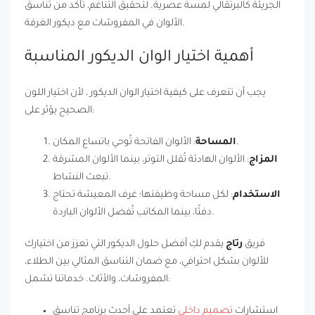
الجريئة كالبرتقالي لمسة عصرية. لتحقيق التناغم، تأكد من تناسق
الألوان في المفروشات مع ديكور الغرفة.
أهمية اختيار الوان الديكور المناسبة
يجب أن تتعرف على كيفية اختيار الوان الديكور ، لأن اختيار اللون
الصحيح يؤثر على:
: الألوان الفاتحة تُوحي باتساع المكان.
المساحة
المزاج
: الألوان الهادئة تُقلل التوتر، بينما الألوان المشرقة
تبعث النشاط.
الاستخدام
: لكل مساحة وظيفتها؛ غرف المعيشة تحتاج
دفئًا، بينما المكاتب تُفضل الألوان الباردة.
فريق
رتاج
يقدم لكِ أفضل حلول الديكور التي تعزز من اختيارك
للألوان بشكل احترافي، مع ضمان التناسق المثالي بين الطلاء،
المفروشات، والأثاث. خدماتنا تشمل:
استشارات
تصميم داخلي
تعتمد على أحدث برنامج تناسق