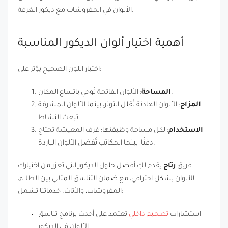
الألوان في المفروشات مع ديكور الغرفة.
أهمية اختيار ألوان الديكور المناسبة
اختيار اللون الصحيح يؤثر على:
: الألوان الفاتحة تُوحي باتساع المكان.
المساحة
المزاج
: الألوان الهادئة تُقلل التوتر، بينما الألوان المشرقة
تبعث النشاط.
الاستخدام
: لكل مساحة وظيفتها؛ غرف المعيشة تحتاج
دفئًا، بينما المكاتب تُفضل الألوان الباردة.
فريق
رتاج
يقدم لكِ أفضل حلول الديكور التي تعزز من اختيارك
للألوان بشكل احترافي، مع ضمان التناسق المثالي بين الطلاء،
المفروشات، والأثاث. خدماتنا تشمل:
استشارات
تصميم داخلي
تعتمد على أحدث برنامج تناسق
الألوان في الديكور.