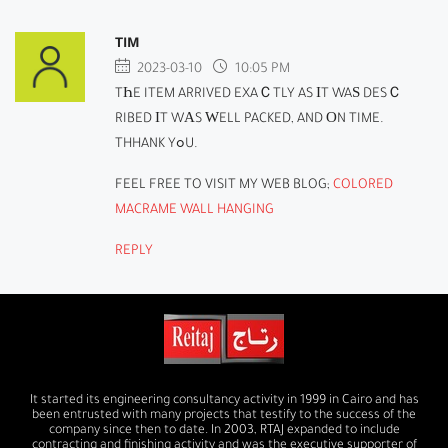
TIM
2023-03-10
10:05 PM
TҺE ITEM ARRIVED EXAＣTLY AS ІT WAЅ DESＣ
RIBED ІT WАS ԜELL PACKED, AND ОN TIME.
THHANK YߋU.
FEEL FREE TO VISIT MY WEB BLOG;
COLORED
MACRAME WALL HANGING
REPLY
It started its engineering consultancy activity in 1999 in Cairo and has
been entrusted with many projects that testify to the success of the
company since then to date. In 2003, RTAJ expanded to include
contracting and finishing activity and was the executive supporter of